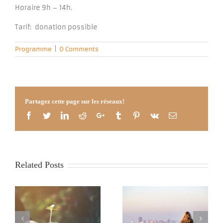
Horaire 9h – 14h.
Tarif: donation possible
Programme
|
0 Comments
Partagez cette page sur les réseaux!
Facebook
Twitter
LinkedIn
Reddit
Google+
Tumblr
Pinterest
Vk
Email
Related Posts
N
Programme MBSR été