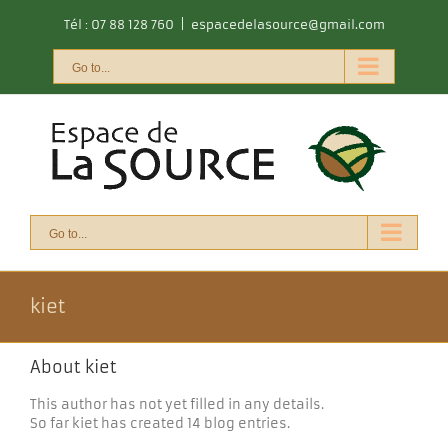
Skip
Tél : 07 88 128 760
|
espacedelasource@gmail.com
to
content
Go to...
Go to...
kiet
About
kiet
This author has not yet filled in any details.
So far kiet has created 14 blog entries.